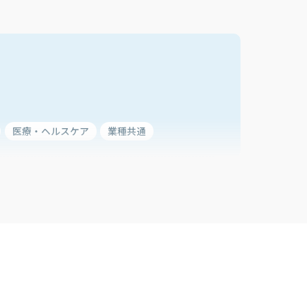
医療・ヘルスケア
業種共通
の向上
職員サービスの向上
の改善
システム運用の改善
ズム開発