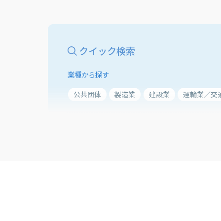
クイック検索
業種から探す
公共団体
製造業
建設業
運輸業／交
業務から探す
働き方改革
BCP（事業継続）
CRM（
業務の品質改善
健康支援の向上
医療業
販売管理業務の改善
生産管理業務の改善
ソリューションから探す