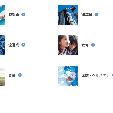
インテグレーション
AI／IoT
データセンター
セキュリティ
務ソリューション
開発ツール
RPA
データベースソリューショ
製造業
建築業
流通業
教育
ライン
PaaS
SaaS
パッケージ
プラットフォーム
提供
d クラウドインテグレーション
農業
医療・ヘルスケア