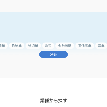
通業
物流業
流通業
教育
金融機関
通信事業
農業
OPEN
顧客接点力強化）
ERP（総合業務）
子育て支援
住民サービス
務の改善
健診業務の効率化
予約業務の効率化
インフラ業務
倉庫管理業務の改善
管理業務の効率化
資産運用
アルゴリ
業種から探す