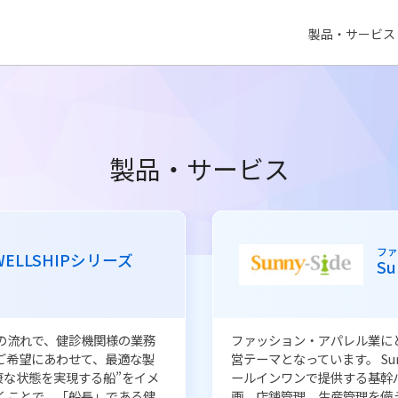
製品・サービス
製品・サービス
ョン
学校
保
、ビジネス成功の上で重要な経
『保護者連絡システム』は、
パレル企業で求められる機能をオ
はお子さまの健康状態、出欠
・リテール）に加えて、MD計
え、お便りやアンケートを配
」「販売」の流れを可視化し
システム『RYOBI-校支援