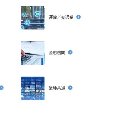
アウトソーシング
R-Cloud
LGWAN
ン
ハードウェア販売
運輸／交通業
金融機関
サービス
受託開発
ファンド
業種共通