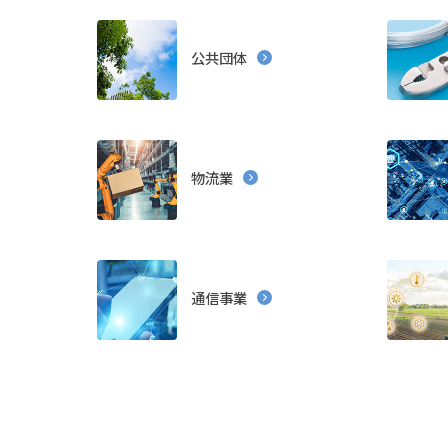
ネットワーク／通信
クラウド
システム
EDI／データ連携
ソフトウェア開発
業
公共団体
ミドルウェア開発・基盤
Fintech
その他
物流業
地方公共
電車／バス
インフラ
生産
R-Cloud クラウド基盤サービス
R-Clou
通信事業