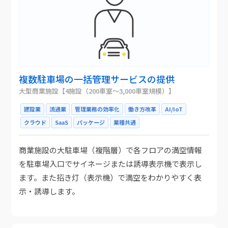
複数駐車場の一括管理サービスの提供
大型商業施設【4施設（200車室～3,000車室規模）】
建設業
流通業
管理業務の効率化
働き方改革
AI/IoT
クラウド
SaaS
パッケージ
業種共通
商業施設の大駐車場（複階層）で各フロアの満空情報
を駐車場入口でサイネージまたは誘導表示機で表示し
ます。また招き灯（表示機）で満空をわかりやすく表
示・誘導します。