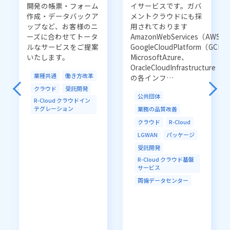
ソリューションから探す
開発の帳票・フォーム
イサービスです。ガバ
作成・データバックア
メントクラウドにも採
ネットワーク／通信
クラウド
ップなど、お客様のニ
用されております
システムインテグレーション
AI／IoT
ーズに合わせてトータ
AmazonWebServices（AWS
ルなサービスをご提案
GoogleCloudPlatform（GCP
データセンター
セキュリティ
アウトソーシング
いたします。
MicrosoftAzure、
R-Cloud
LGWAN
EDI／データ連携
OracleCloudInfrastructure（
業種共通
働き方改革
の各インフ…
ソフトウェア開発
業務ソリューション
開発ツール
クラウド
受託開発
公共団体
RPA
データベースソリューション
R-Cloud クラウドイン
テグレーション
業務の品質改善
ハードウェア販売
ミドルウェア開発・基盤
クラウド
R-Cloud
Fintech
LGWAN
パッケージ
受託開発
R-Cloud クラウド基盤
その他
サービス
地方公共
電車／バス
インフラ
生産ライン
両備データセンター
PaaS
SaaS
パッケージ
プラットフォーム
提供サービス
受託開発
ファンド
R-Cloud クラウド基盤サービス