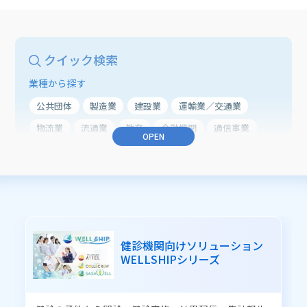
クイック検索
業種から探す
公共団体
製造業
建設業
運輸業／交通業
物流業
流通業
教育
金融機関
通信事業
OPEN
農業
医療・ヘルスケア
業種共通
業務から探す
働き方改革
BCP（事業継続）
CRM（顧客接点力強化）
ERP（総合業務）
健診機関向けソリューション
子育て支援
住民サービスの向上
WELLSHIPシリーズ
職員サービスの向上
業務の品質改善
健康支援の向上
医療業務の改善
健診業務の効率化