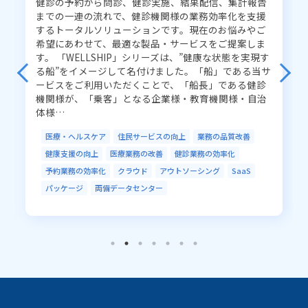
健診の予約から問診、健診実施、結果配信、集計報告
予約業務の効率化
インフラ業務の改善
までの一連の流れで、健診機関様の業務効率化を支援
するトータルソリューションです。現在のお悩みやご
システム運用の改善
販売管理業務の改善
希望にあわせて、最適な製品・サービスをご提案しま
す。 「WELLSHIP」シリーズは、”健康な状態を実現す
生産管理業務の改善
倉庫管理業務の改善
る船”をイメージして名付けました。「船」である当サ
管理業務の効率化
資産運用
アルゴリズム開発
ービスをご利用いただくことで、「船長」である健診
機関様が、「乗客」となる企業様・教育機関様・自治
体様…
ソリューションから探す
医療・ヘルスケア
住民サービスの向上
業務の品質改善
ネットワーク／通信
クラウド
健康支援の向上
医療業務の改善
健診業務の効率化
システムインテグレーション
AI／IoT
予約業務の効率化
クラウド
アウトソーシング
SaaS
データセンター
セキュリティ
アウトソーシング
パッケージ
両備データセンター
R-Cloud
LGWAN
EDI／データ連携
ソフトウェア開発
業務ソリューション
開発ツール
RPA
データベースソリューション
ハードウェア販売
ミドルウェア開発・基盤
Fintech