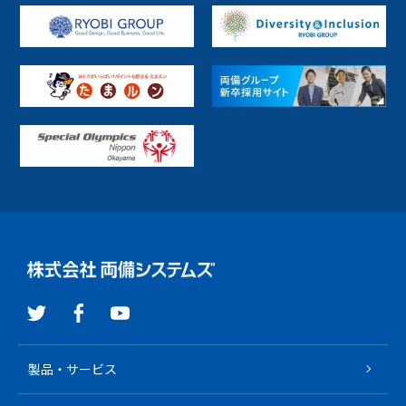
その他
地方公共
電車／バス
インフラ
生産ライン
PaaS
SaaS
パッケージ
プラットフォーム
提供サービス
受託開発
ファンド
R-Cloud クラウド基盤サービス
R-Cloud クラウドインテグレーション
製品・サービス