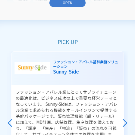
OPEN
農業
医療・ヘルスケア
業種共通
業務から探す
働き方改革
BCP（事業継続）
PICK UP
CRM（顧客接点力強化）
ERP（総合業務）
子育て支援
住民サービスの向上
ファッション・アパレル基幹業務ソリュ
職員サービスの向上
業務の品質改善
ーション
Sunny-Side
健康支援の向上
医療業務の改善
健診業務の効率化
予約業務の効率化
インフラ業務の改善
ファッション・アパレル業にとってサプライチェーン
システム運用の改善
販売管理業務の改善
の最適化は、ビジネス成功の上で重要な経営テーマと
生産管理業務の改善
倉庫管理業務の改善
なっています。 Sunny-Sideは、ファッション・アパレ
ル企業で求められる機能をオールインワンで提供する
管理業務の効率化
資産運用
アルゴリズム開発
基幹パッケージです。販売管理機能（卸・リテール）
に加えて、MD計画、店舗管理、生産管理を備えてお
り、「調達」「生産」「物流」「販売」の流れを可視
ソリューションから探す
化して、サプライチェーン全体での管理を実現しま