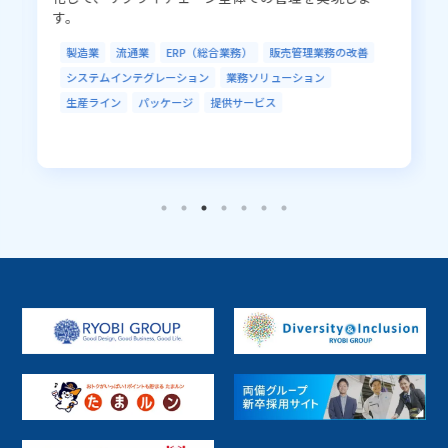
す。
ネットワーク／通信
クラウド
システムインテグレーション
AI／IoT
製造業
流通業
ERP（総合業務）
販売管理業務の改善
システムインテグレーション
業務ソリューション
データセンター
セキュリティ
アウトソーシング
生産ライン
パッケージ
提供サービス
R-Cloud
LGWAN
EDI／データ連携
ソフトウェア開発
業務ソリューション
開発ツール
RPA
データベースソリューション
ハードウェア販売
ミドルウェア開発・基盤
Fintech
その他
地方公共
電車／バス
インフラ
生産ライン
PaaS
SaaS
パッケージ
プラットフォーム
提供サービス
受託開発
ファンド
R-Cloud クラウド基盤サービス