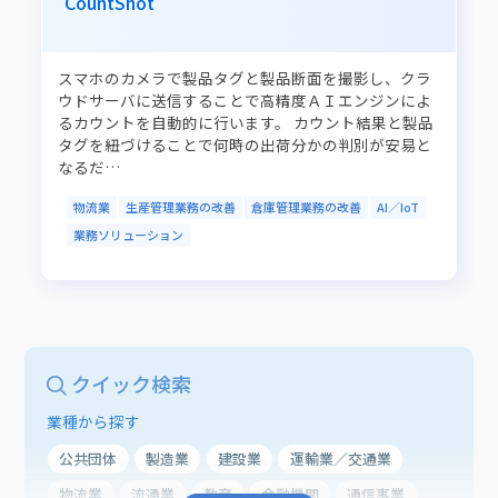
CountShot
スマホのカメラで製品タグと製品断面を撮影し、クラ
ウドサーバに送信することで高精度ＡＩエンジンによ
るカウントを自動的に行います。 カウント結果と製品
タグを紐づけることで何時の出荷分かの判別が安易と
なるだ…
物流業
生産管理業務の改善
倉庫管理業務の改善
AI／IoT
業務ソリューション
クイック検索
業種から探す
公共団体
製造業
建設業
運輸業／交通業
物流業
流通業
教育
金融機関
通信事業