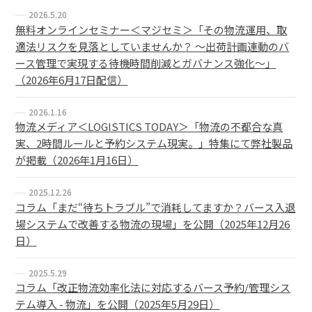
2026.5.20
無料オンラインセミナー＜マジセミ＞「その物流運用、取
適法リスクを見落としていませんか？ ～出荷計画連動のバ
ース管理で実現する待機時間削減とガバナンス強化～」
（2026年6月17日配信）
2026.1.16
物流メディア＜LOGISTICS TODAY＞「物流の不都合な真
実、2時間ルールと予約システム現実。」特集にて弊社製品
が掲載（2026年1月16日）
2025.12.26
コラム「まだ“待ちトラブル”で消耗してますか？バース入退
場システムで改善する物流の現場」を公開（2025年12月26
日）
2025.5.29
コラム「改正物流効率化法に対応するバース予約/管理シス
テム導入 - 物流」を公開（2025年5月29日）