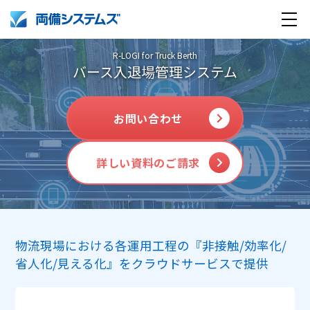
R-LOGI for Truck Berth
バース入退場管理システム
お問い合わせ
詳しい
資料のご請求
製品・サービス
導入事例
物流現場における各運用工程の『非接触/効率化/
企業情報
省人化/見える化』をクラウドサービスで提供
採用情報