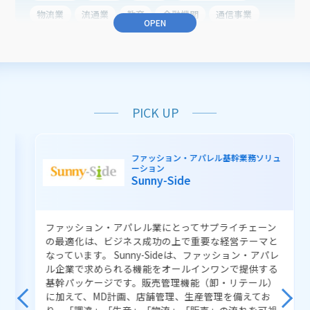
物流業
流通業
教育
金融機関
通信事業
OPEN
農業
医療・ヘルスケア
業種共通
業務から探す
働き方改革
BCP（事業継続）
PICK UP
CRM（顧客接点力強化）
ERP（総合業務）
子育て支援
住民サービスの向上
ファッション・アパレル基幹業務ソリュ
職員サービスの向上
業務の品質改善
ーション
Sunny-Side
健康支援の向上
医療業務の改善
健診業務の効率化
予約業務の効率化
インフラ業務の改善
ファッション・アパレル業にとってサプライチェーン
システム運用の改善
販売管理業務の改善
の最適化は、ビジネス成功の上で重要な経営テーマと
生産管理業務の改善
倉庫管理業務の改善
なっています。 Sunny-Sideは、ファッション・アパレ
ル企業で求められる機能をオールインワンで提供する
管理業務の効率化
資産運用
アルゴリズム開発
基幹パッケージです。販売管理機能（卸・リテール）
に加えて、MD計画、店舗管理、生産管理を備えてお
り、「調達」「生産」「物流」「販売」の流れを可視