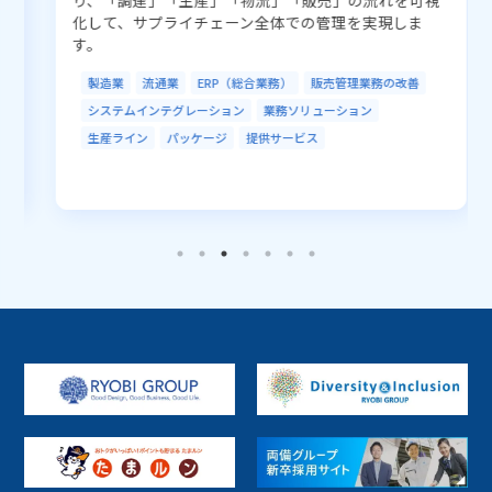
ソリューションから探す
化して、サプライチェーン全体での管理を実現しま
す。
ネットワーク／通信
クラウド
システムインテグレーション
AI／IoT
製造業
流通業
ERP（総合業務）
販売管理業務の改善
システムインテグレーション
業務ソリューション
データセンター
セキュリティ
アウトソーシング
生産ライン
パッケージ
提供サービス
R-Cloud
LGWAN
EDI／データ連携
ソフトウェア開発
業務ソリューション
開発ツール
RPA
データベースソリューション
ハードウェア販売
ミドルウェア開発・基盤
Fintech
その他
地方公共
電車／バス
インフラ
生産ライン
PaaS
SaaS
パッケージ
プラットフォーム
提供サービス
受託開発
ファンド