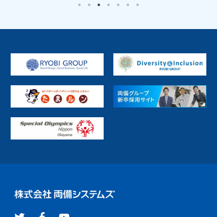
ハードウェア販売
ミドルウェア開発・基盤
Fintech
その他
地方公共
電車／バス
インフラ
生産ライン
PaaS
SaaS
パッケージ
プラットフォーム
提供サービス
受託開発
ファンド
R-Cloud クラウド基盤サービス
R-Cloud クラウドインテグレーション