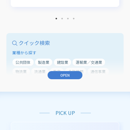
クイック検索
業種から探す
公共団体
製造業
建設業
運輸業／交通業
物流業
流通業
教育
金融機関
通信事業
OPEN
農業
医療・ヘルスケア
業種共通
業務から探す
働き方改革
BCP（事業継続）
PICK UP
CRM（顧客接点力強化）
ERP（総合業務）
子育て支援
住民サービスの向上