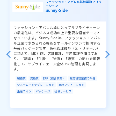
ファッション・アパレル基幹業務ソリュ
職員サービスの向上
業務の品質改善
ーション
Sunny-Side
健康支援の向上
医療業務の改善
健診業務の効率化
予約業務の効率化
インフラ業務の改善
ファッション・アパレル業にとってサプライチェーン
システム運用の改善
販売管理業務の改善
の最適化は、ビジネス成功の上で重要な経営テーマと
生産管理業務の改善
倉庫管理業務の改善
なっています。 Sunny-Sideは、ファッション・アパレ
ル企業で求められる機能をオールインワンで提供する
管理業務の効率化
資産運用
アルゴリズム開発
基幹パッケージです。販売管理機能（卸・リテール）
に加えて、MD計画、店舗管理、生産管理を備えてお
り、「調達」「生産」「物流」「販売」の流れを可視
ソリューションから探す
化して、サプライチェーン全体での管理を実現しま
す。
ネットワーク／通信
クラウド
システムインテグレーション
AI／IoT
製造業
流通業
ERP（総合業務）
販売管理業務の改善
システムインテグレーション
業務ソリューション
データセンター
セキュリティ
アウトソーシング
生産ライン
パッケージ
提供サービス
R-Cloud
LGWAN
EDI／データ連携
ソフトウェア開発
業務ソリューション
開発ツール
RPA
データベースソリューション