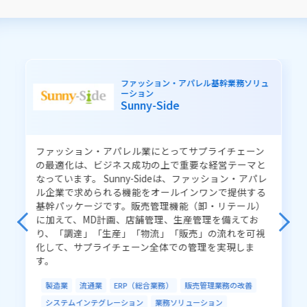
業務から探す
働き方改革
BCP（事業継続）
CRM（顧客接点力強化）
ERP（総合業務）
ファッション・アパレル基幹業務ソリュ
ーション
子育て支援
住民サービスの向上
Sunny-Side
職員サービスの向上
業務の品質改善
健康支援の向上
医療業務の改善
健診業務の効率化
ファッション・アパレル業にとってサプライチェーン
予約業務の効率化
インフラ業務の改善
の最適化は、ビジネス成功の上で重要な経営テーマと
なっています。 Sunny-Sideは、ファッション・アパレ
システム運用の改善
販売管理業務の改善
ル企業で求められる機能をオールインワンで提供する
基幹パッケージです。販売管理機能（卸・リテール）
生産管理業務の改善
倉庫管理業務の改善
に加えて、MD計画、店舗管理、生産管理を備えてお
管理業務の効率化
資産運用
アルゴリズム開発
り、「調達」「生産」「物流」「販売」の流れを可視
化して、サプライチェーン全体での管理を実現しま
す。
ソリューションから探す
製造業
流通業
ERP（総合業務）
販売管理業務の改善
ネットワーク／通信
クラウド
システムインテグレーション
業務ソリューション