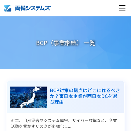
BCP（事業継続） 一覧
製品・サービス
導入事例
BCP対策の拠点はどこに作るべき
か？東日本企業が西日本DCを選
ぶ理由
企業情報
採用情報
近年、自然災害やシステム障害、サイバー攻撃など、企業
活動を脅かすリスクが多様化し...