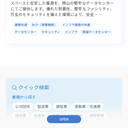
スペースと安定した電源を、岡山の堅牢なデータセンター
にてご提供します。優れた耐震性、堅牢なファシリティ、
万全のセキュリティを備えた環境により、安全・…
業種共通
BCP（事業継続）
インフラ業務の改善
データセンター
セキュリティ
インフラ
両備データセンター
クイック検索
業種から探す
公共団体
製造業
建設業
運輸業／交通業
物流業
流通業
教育
金融機関
通信事業
OPEN
農業
医療・ヘルスケア
業種共通