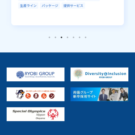
システムインテグレーション
AI／IoT
生産ライン
パッケージ
提供サービス
データセンター
セキュリティ
アウトソーシング
R-Cloud
LGWAN
EDI／データ連携
ソフトウェア開発
業務ソリューション
開発ツール
RPA
データベースソリューション
ハードウェア販売
ミドルウェア開発・基盤
Fintech
その他
地方公共
電車／バス
インフラ
生産ライン
PaaS
SaaS
パッケージ
プラットフォーム
提供サービス
受託開発
ファンド
R-Cloud クラウド基盤サービス
R-Cloud クラウドインテグレーション