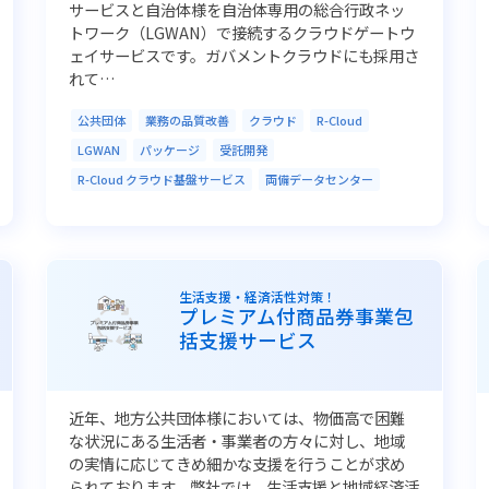
サービスと自治体様を自治体専用の総合行政ネッ
トワーク（LGWAN）で接続するクラウドゲートウ
ェイサービスです。ガバメントクラウドにも採用さ
れて…
公共団体
業務の品質改善
クラウド
R-Cloud
LGWAN
パッケージ
受託開発
R-Cloud クラウド基盤サービス
両備データセンター
生活支援・経済活性対策！
プレミアム付商品券事業包
括支援サービス
近年、地方公共団体様においては、物価高で困難
な状況にある生活者・事業者の方々に対し、地域
の実情に応じてきめ細かな支援を行うことが求め
られております。弊社では、生活支援と地域経済活