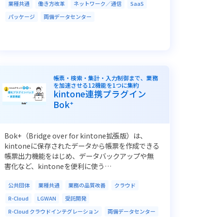
業種共通
働き方改革
ネットワーク／通信
SaaS
パッケージ
両備データセンター
帳票・検索・集計・入力制御まで、業務
を加速させる12機能を1つに集約
kintone連携プラグイン
Bok⁺
Bok+（Bridge over for kintone拡張版）は、
kintoneに保存されたデータから帳票を作成できる
帳票出力機能をはじめ、データバックアップや無
害化など、kintoneを便利に使う…
公共団体
業種共通
業務の品質改善
クラウド
R-Cloud
LGWAN
受託開発
R-Cloud クラウドインテグレーション
両備データセンター