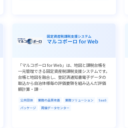
固定資産税課税支援システム
マルコポーロ for Web
「マルコポーロ for Web」は、地図と課税台帳を
一元管理できる固定資産税課税支援システムです。
台帳と地図を融合し、登記済通知書電子データの
取込から自治体様毎の評価要領を組み込んだ評価
額計算・課…
公共団体
業務の品質改善
業務ソリューション
SaaS
パッケージ
両備データセンター