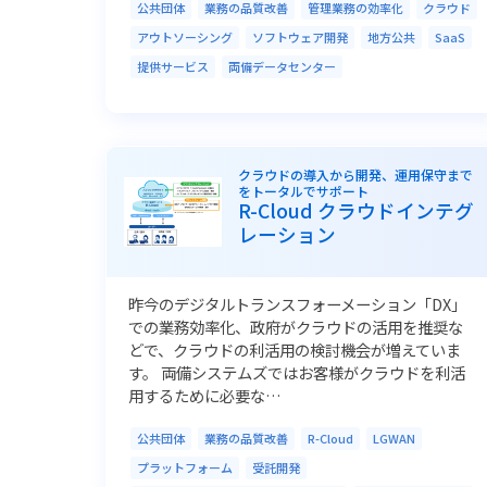
公共団体
業務の品質改善
管理業務の効率化
クラウド
アウトソーシング
ソフトウェア開発
地方公共
SaaS
提供サービス
両備データセンター
クラウドの導入から開発、運用保守まで
をトータルでサポート
R-Cloud クラウドインテグ
レーション
昨今のデジタルトランスフォーメーション「DX」
での業務効率化、政府がクラウドの活用を推奨な
どで、クラウドの利活用の検討機会が増えていま
す。 両備システムズではお客様がクラウドを利活
用するために必要な…
公共団体
業務の品質改善
R-Cloud
LGWAN
プラットフォーム
受託開発