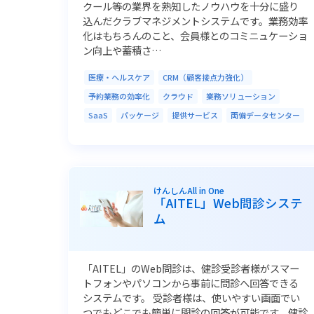
クール等の業界を熟知したノウハウを十分に盛り
込んだクラブマネジメントシステムです。業務効率
化はもちろんのこと、会員様とのコミニュケーショ
ン向上や蓄積さ…
医療・ヘルスケア
CRM（顧客接点力強化）
予約業務の効率化
クラウド
業務ソリューション
SaaS
パッケージ
提供サービス
両備データセンター
けんしんAll in One
「AITEL」Web問診システ
ム
「AITEL」のWeb問診は、健診受診者様がスマー
トフォンやパソコンから事前に問診へ回答できる
システムです。 受診者様は、使いやすい画面でい
つでもどこでも簡単に問診の回答が可能です。健診