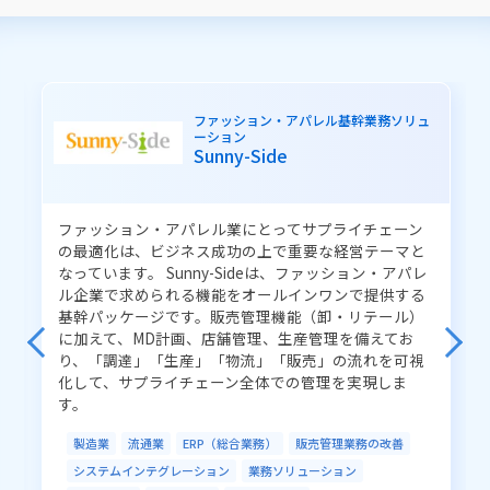
業務から探す
働き方改革
BCP（事業継続）
CRM（顧客接点力強化）
ERP（総合業務）
ファッション・アパレル基幹業務ソリュ
ーション
子育て支援
住民サービスの向上
Sunny-Side
職員サービスの向上
業務の品質改善
健康支援の向上
医療業務の改善
健診業務の効率化
ファッション・アパレル業にとってサプライチェーン
予約業務の効率化
インフラ業務の改善
の最適化は、ビジネス成功の上で重要な経営テーマと
なっています。 Sunny-Sideは、ファッション・アパレ
システム運用の改善
販売管理業務の改善
ル企業で求められる機能をオールインワンで提供する
基幹パッケージです。販売管理機能（卸・リテール）
生産管理業務の改善
倉庫管理業務の改善
に加えて、MD計画、店舗管理、生産管理を備えてお
管理業務の効率化
資産運用
アルゴリズム開発
り、「調達」「生産」「物流」「販売」の流れを可視
化して、サプライチェーン全体での管理を実現しま
す。
ソリューションから探す
製造業
流通業
ERP（総合業務）
販売管理業務の改善
ネットワーク／通信
クラウド
システムインテグレーション
業務ソリューション
システムインテグレーション
AI／IoT