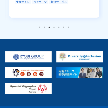
生産ライン
パッケージ
提供サービス
データセンター
セキュリティ
アウトソーシング
R-Cloud
LGWAN
EDI／データ連携
ソフトウェア開発
業務ソリューション
開発ツール
RPA
データベースソリューション
ハードウェア販売
ミドルウェア開発・基盤
Fintech
その他
地方公共
電車／バス
インフラ
生産ライン
PaaS
SaaS
パッケージ
プラットフォーム
提供サービス
受託開発
ファンド
R-Cloud クラウド基盤サービス
R-Cloud クラウドインテグレーション